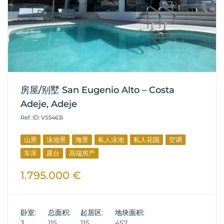
房屋/别墅 San Eugenio Alto – Costa
Adeje, Adeje
Ref. ID: VS5463I
山景
泳池景
海景
私人泳池
私人花园
空调
车库
露台
高端房产
1.795.000 €
卧室:
总面积:
起居区:
地块面积:
3
115
115
457