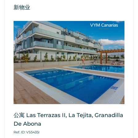
新物业
l
公寓 Las Terrazas II, La Tejita, Granadilla
公
De Abona
Te
Ref. ID: VS5435I
Ref