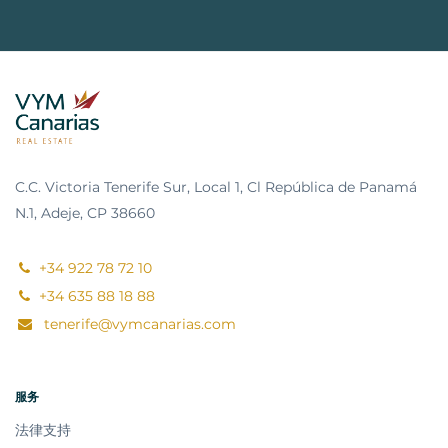
C.C. Victoria Tenerife Sur, Local 1, Cl República de Panamá
N.1, Adeje, CP 38660
+34 922 78 72 10
+34 635 88 18 88
tenerife@vymcanarias.com
服务
法律支持