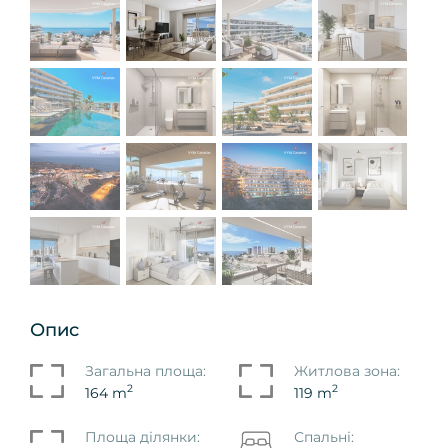
Опис
Загальна площа:
Житлова зона:
2
2
164 m
119 m
Площа ділянки:
Спальні: