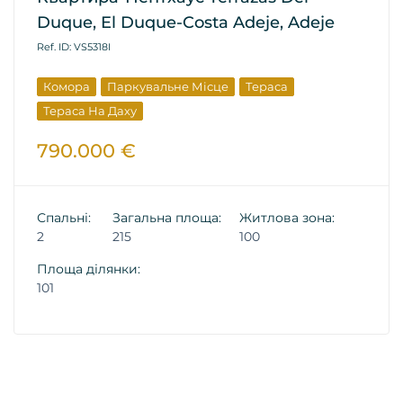
Duque, El Duque-Costa Adeje, Adeje
Ref. ID: VS5318I
Комора
Паркувальне Місце
Тераса
Тераса На Даху
790.000 €
Спальні:
Загальна площа:
Житлова зона:
2
215
100
Площа ділянки:
101