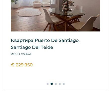
Квартира Puerto De Santiago,
Кв
Santiago Del Teide
G
Ref. ID: VS5641I
Ref
€ 229.950
€