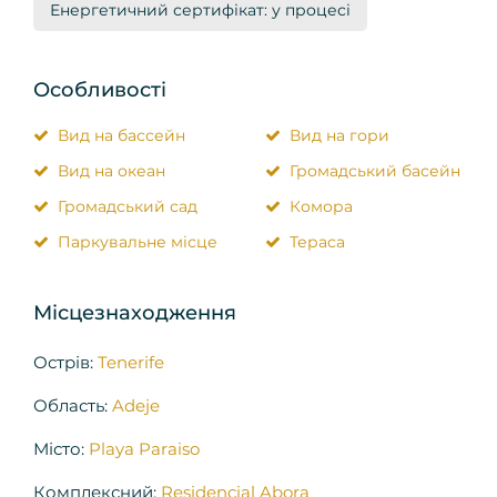
Енергетичний сертифікат: у процесі
Особливості
Вид на бассейн
Вид на гори
Вид на океан
Громадський басейн
Громадський сад
Комора
Паркувальне місце
Тераса
Місцезнаходження
Острів:
Tenerife
Область:
Adeje
Місто:
Playa Paraiso
Комплексний:
Residencial Abora