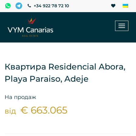
+34 922 78 72 10
Toggl
naviga
Квартира Residencial Abora,
Playa Paraiso, Adeje
На продаж
€ 663.065
від