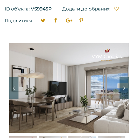
ID об’єкта:
VS9945P
Додати до обраних:
Поділитися