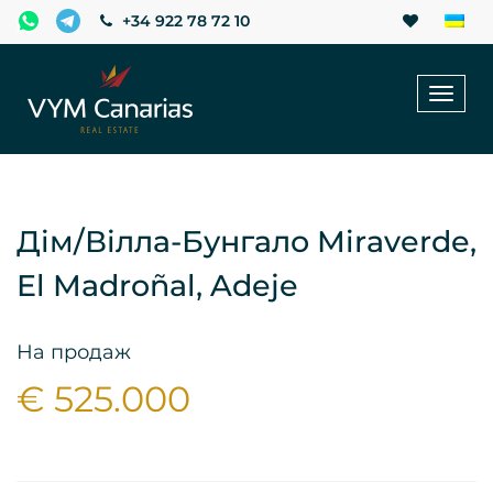
+34 922 78 72 10
Toggl
naviga
Дім/Вілла-Бунгало Miraverde,
El Madroñal, Adeje
На продаж
€ 525.000