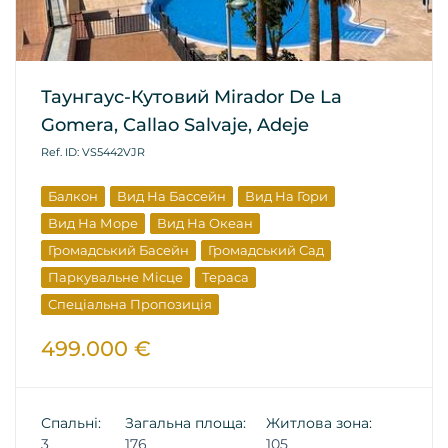
Таунгаус-Кутовий Mirador De La
Gomera, Callao Salvaje, Adeje
Ref. ID: VS5442VJR
Балкон
Вид На Бассейн
Вид На Гори
Вид На Море
Вид На Океан
Громадський Басейн
Громадський Сад
Паркувальне Місце
Тераса
Спеціальна Пропозиція
Перепродаж Нерухомості
499.000 €
Спальні:
Загальна площа:
Житлова зона:
3
176
105