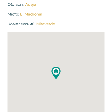
Область:
Adeje
Місто:
El Madroñal
Комплексний:
Miraverde