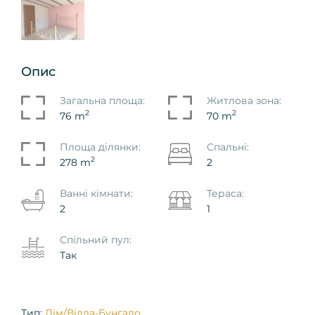
Опис
Загальна площа:
Житлова зона:
2
2
76 m
70 m
Площа ділянки:
Спальні:
2
278 m
2
Ванні кімнати:
Тераса:
2
1
Спільний пул:
Так
Тип:
Дім/Вілла-Бунгало