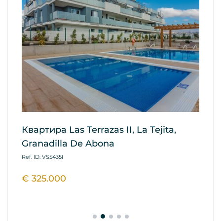
Квартира Las Terrazas II, La Tejita,
К
Granadilla De Abona
Re
A
Ref. ID: VS5435I
Ref
€ 325.000
€