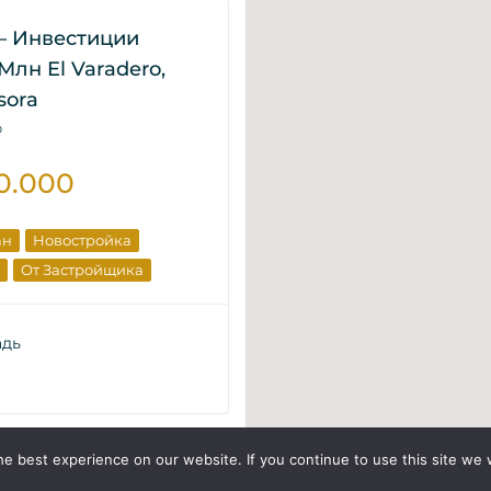
— Инвестиции
Млн El Varadero,
sora
D
0.000
ан
Новостройка
От Застройщика
адь
e best experience on our website. If you continue to use this site we w