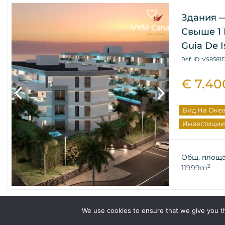
Здания 
Свыше 1 
Guia De I
Ref. ID: VS8581
€ 7.40
Вид На Оке
Инвестиции
Общ. площ
2
11999m
We use cookies to ensure that we give you th