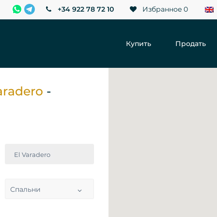
+34 922 78 72 10
Избранное
0
Купить
Продать
aradero
-
El Varadero
Спальни