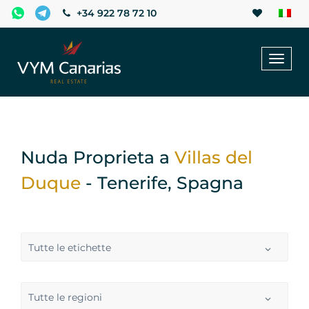
+34 922 78 72 10
Toggl
naviga
Nuda Proprieta a
Villas del
Duque
- Tenerife, Spagna
Tutte le etichette
Tutte le regioni