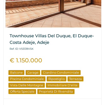
Townhouse Villas Del Duque, El Duque-
Costa Adeje, Adeje
Ref. ID: VS5139VSK
€ 1.150.000
Balcone
Garage
Giardino Condominiale
Piscina Condominiale
Ripostiglio
Terrazza
Vista Delle Montagne
Immobiliare D'elite
Offerta Speciale
Proprietà Di Rivendita