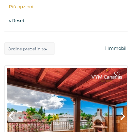
Più opzioni
Reset
x
1
Immobili
Ordine predefinito